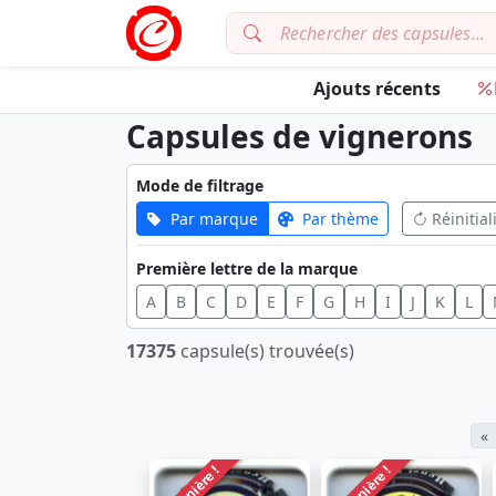
Ajouts récents
Capsules de vignerons
Mode de filtrage
Par marque
Par thème
Réinitial
Première lettre de la marque
A
B
C
D
E
F
G
H
I
J
K
L
17375
capsule(s) trouvée(s)
«
Dernière !
Dernière !