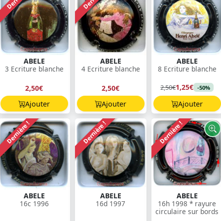
ABELE
ABELE
ABELE
3 Ecriture blanche
4 Ecriture blanche
8 Ecriture blanche
1,25€
2,50€
2,50€
2,50€
-50%
Ajouter
Ajouter
Ajouter
Dernière !
Dernière !
Dernière !
ABELE
ABELE
ABELE
16c 1996
16d 1997
16h 1998 * rayure
circulaire sur bords