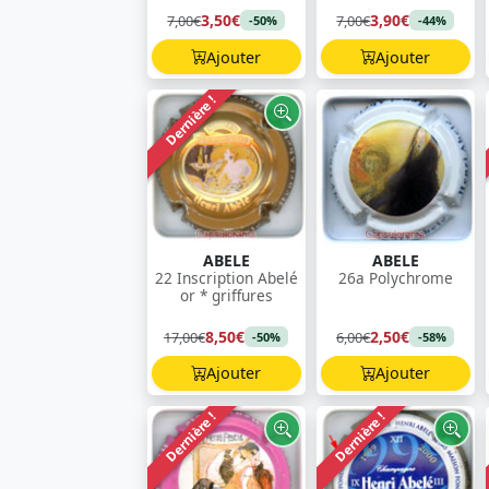
3,50€
3,90€
7,00€
7,00€
-50%
-44%
Ajouter
Ajouter
Dernière !
ABELE
ABELE
22 Inscription Abelé
26a Polychrome
or * griffures
8,50€
2,50€
17,00€
6,00€
-50%
-58%
Ajouter
Ajouter
Dernière !
Dernière !