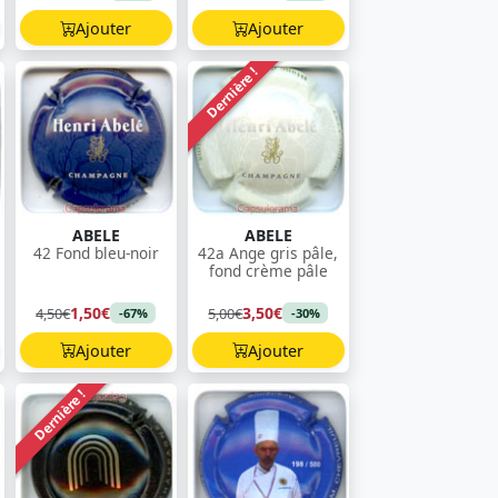
Ajouter
Ajouter
Dernière !
ABELE
ABELE
42 Fond bleu-noir
42a Ange gris pâle,
fond crème pâle
1,50€
3,50€
4,50€
5,00€
-67%
-30%
Ajouter
Ajouter
Dernière !