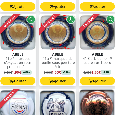
Ajouter
Ajouter
Ajouter
Dernière !
Dernière !
Dernière !
ABELE
ABELE
ABELE
41b * marques
41b * marques de
41 Ctr bleu-noir *
d'oxydation sous
rouille sous peinture
usure sur 1 bord
peinture /ctr
/ctr
1,90€
1,50€
1,50€
6,00€
6,00€
6,00€
-68%
-75%
-75%
Ajouter
Ajouter
Ajouter
Dernière !