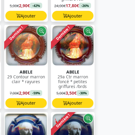
2,90€
17,80€
5,00€
24,00€
-42%
-26%
Ajouter
Ajouter
Dernière !
Dernière !
ABELE
ABELE
29 Contour marron
29a Ctr marron
clair * rayures
foncé * petites
griffures /brds
2,90€
3,50€
7,00€
5,00€
-59%
-30%
Ajouter
Ajouter
Dernière !