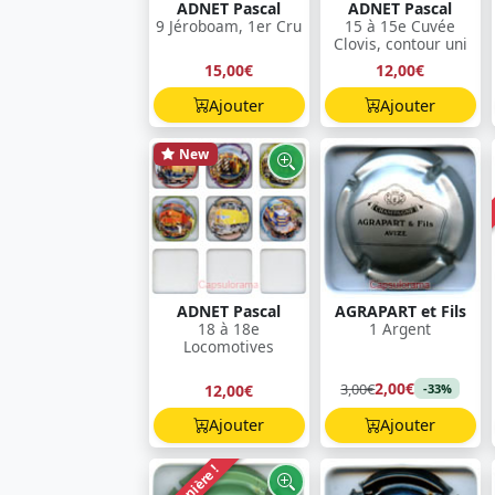
ADNET Pascal
ADNET Pascal
9 Jéroboam, 1er Cru
15 à 15e Cuvée
Clovis, contour uni
15,00€
12,00€
Ajouter
Ajouter
New
ADNET Pascal
AGRAPART et Fils
18 à 18e
1 Argent
Locomotives
2,00€
3,00€
12,00€
-33%
Ajouter
Ajouter
Dernière !