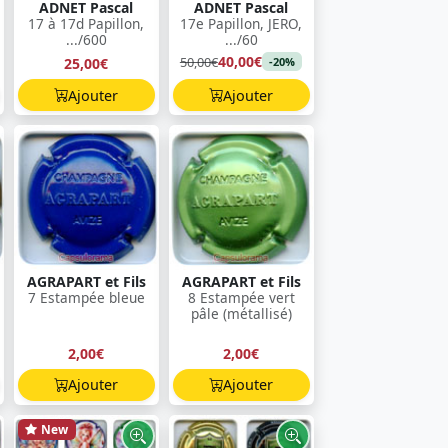
ADNET Pascal
ADNET Pascal
17 à 17d Papillon,
17e Papillon, JERO,
.../600
.../60
40,00€
50,00€
25,00€
-20%
Ajouter
Ajouter
AGRAPART et Fils
AGRAPART et Fils
7 Estampée bleue
8 Estampée vert
pâle (métallisé)
2,00€
2,00€
Ajouter
Ajouter
New