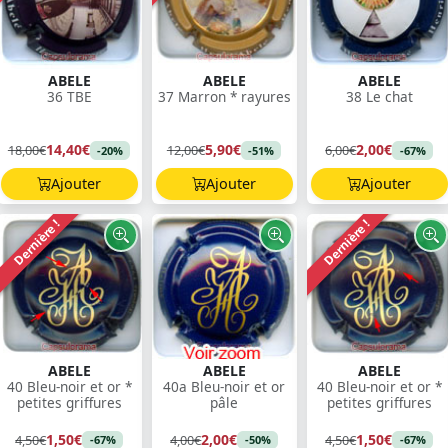
ABELE
ABELE
ABELE
36 TBE
37 Marron * rayures
38 Le chat
14,40€
5,90€
2,00€
18,00€
12,00€
6,00€
-20%
-51%
-67%
Ajouter
Ajouter
Ajouter
Dernière !
Dernière !
ABELE
ABELE
ABELE
40 Bleu-noir et or *
40a Bleu-noir et or
40 Bleu-noir et or *
petites griffures
pâle
petites griffures
1,50€
2,00€
1,50€
4,50€
4,00€
4,50€
-67%
-50%
-67%