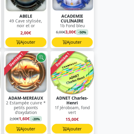
ABELE
ACADEMIE
49 Cave stylisée,
CULINAIRE
noir et or
1b Fond bleu
3,00€
6,00€
2,00€
-50%
Ajouter
Ajouter
Dernière !
Dernière !
ADAM-MEREAUX
ADNET Charles-
2 Estampée cuivre *
Henri
petits points
1f Jéroboam, fond
d'oxydation
vert
1,60€
2,00€
15,00€
-20%
Ajouter
Ajouter