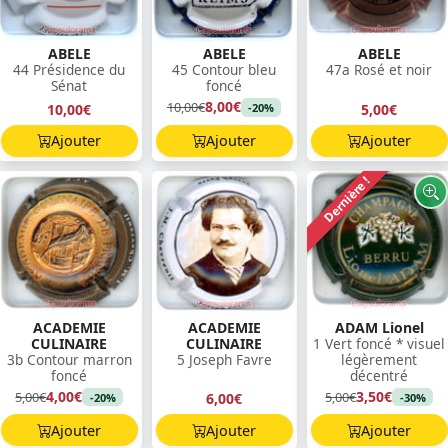
ABELE
ABELE
ABELE
44 Présidence du
45 Contour bleu
47a Rosé et noir
Sénat
foncé
8,00€
10,00€
10,00€
5,00€
-20%
Ajouter
Ajouter
Ajouter
Dernière !
ACADEMIE
ACADEMIE
ADAM Lionel
CULINAIRE
CULINAIRE
1 Vert foncé * visuel
3b Contour marron
5 Joseph Favre
légèrement
foncé
décentré
4,00€
3,50€
5,00€
5,00€
6,00€
-20%
-30%
Ajouter
Ajouter
Ajouter