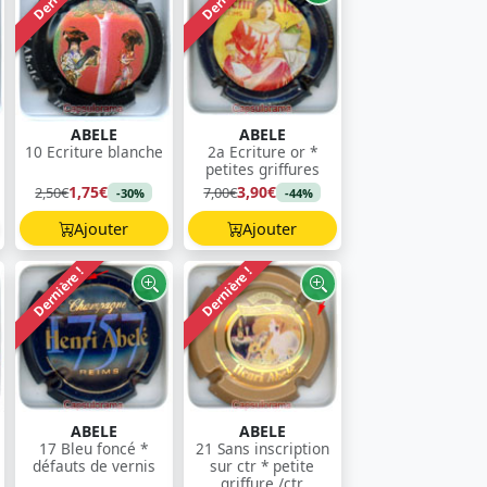
ABELE
ABELE
10 Ecriture blanche
2a Ecriture or *
petites griffures
1,75€
3,90€
2,50€
7,00€
-30%
-44%
Ajouter
Ajouter
Dernière !
Dernière !
ABELE
ABELE
17 Bleu foncé *
21 Sans inscription
défauts de vernis
sur ctr * petite
griffure /ctr