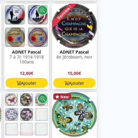
Dernière !
ADNET Pascal
ADNET Pascal
7 à 7c 1914-1918
8e Jéroboam, noir
100ans
12,00€
15,00€
Ajouter
Ajouter
New