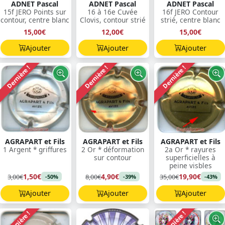
ADNET Pascal
ADNET Pascal
ADNET Pascal
15f JERO Points sur
16 à 16e Cuvée
16f JERO Contour
contour, centre blanc
Clovis, contour strié
strié, centre blanc
15,00€
12,00€
15,00€
Ajouter
Ajouter
Ajouter
Dernière !
Dernière !
Dernière !
AGRAPART et Fils
AGRAPART et Fils
AGRAPART et Fils
1 Argent * griffures
2 Or * déformation
2a Or * rayures
sur contour
superficielles à
peine visbles
1,50€
4,90€
19,90€
3,00€
8,00€
35,00€
-50%
-39%
-43%
Ajouter
Ajouter
Ajouter
Dernière !
Dernière !