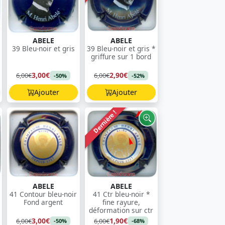
ABELE
ABELE
39 Bleu-noir et gris
39 Bleu-noir et gris *
griffure sur 1 bord
3,00€
2,90€
6,00€
6,00€
-50%
-52%
Ajouter
Ajouter
Dernière !
ABELE
ABELE
41 Contour bleu-noir
41 Ctr bleu-noir *
Fond argent
fine rayure,
déformation sur ctr
3,00€
1,90€
6,00€
6,00€
-50%
-68%