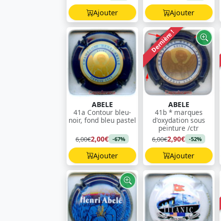
Ajouter
Ajouter
Dernière !
ABELE
ABELE
41a Contour bleu-
41b * marques
noir, fond bleu pastel
d'oxydation sous
peinture /ctr
2,00€
2,90€
6,00€
6,00€
-67%
-52%
Ajouter
Ajouter