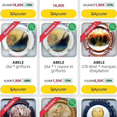
18,00€
11,90€
20,00€
20,00€
18,00€
-10%
-41%
Ajouter
Ajouter
Ajouter
Dernière !
Dernière !
Dernière !
ABELE
ABELE
ABELE
26a * griffures
26a * 1 rayure et
27b Rosé * marques
griffures
d'oxydation
1,90€
1,50€
6,50€
6,00€
6,00€
13,00€
-68%
-75%
-50%
Ajouter
Ajouter
Ajouter
Dernière !
Dernière !