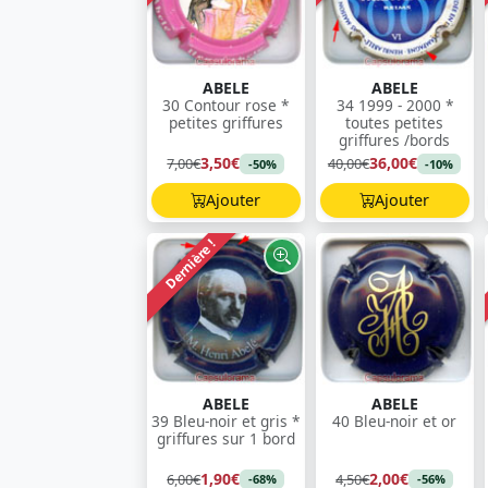
ABELE
ABELE
30 Contour rose *
34 1999 - 2000 *
petites griffures
toutes petites
griffures /bords
3,50€
36,00€
7,00€
40,00€
-50%
-10%
Ajouter
Ajouter
Dernière !
ABELE
ABELE
39 Bleu-noir et gris *
40 Bleu-noir et or
griffures sur 1 bord
1,90€
2,00€
6,00€
4,50€
-68%
-56%