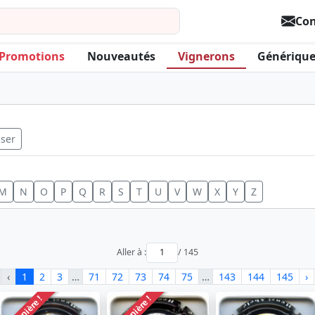
Con
Promotions
Nouveautés
Vignerons
Générique
iser
M
N
O
P
Q
R
S
T
U
V
W
X
Y
Z
Aller à :
/ 145
‹
1
2
3
…
71
72
73
74
75
…
143
144
145
›
Dernière !
Dernière !