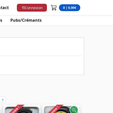
tact
Connexion
0 | 0,00€
s
Pubs/Crémants
»
Dernière !
Dernière !