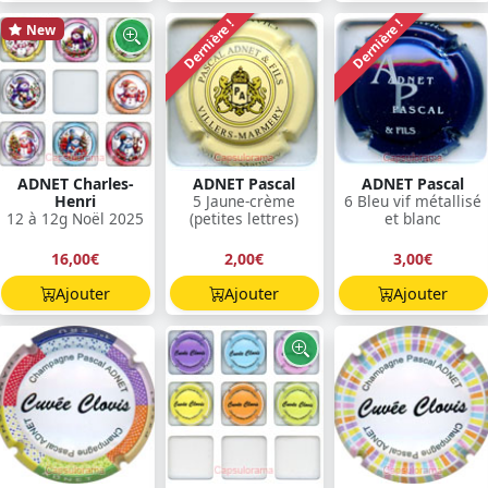
Dernière !
Dernière !
New
ADNET Charles-
ADNET Pascal
ADNET Pascal
Henri
5 Jaune-crème
6 Bleu vif métallisé
12 à 12g Noël 2025
(petites lettres)
et blanc
16,00€
2,00€
3,00€
Ajouter
Ajouter
Ajouter