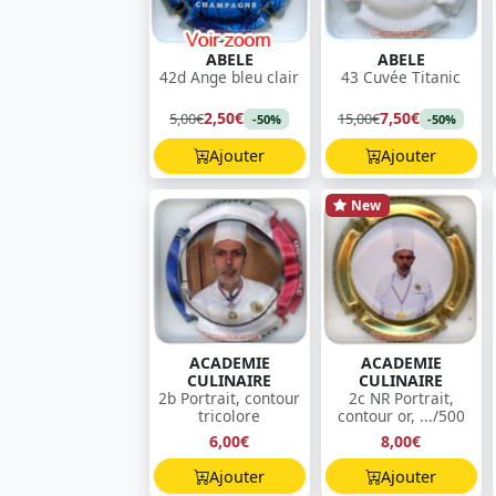
ABELE
ABELE
42d Ange bleu clair
43 Cuvée Titanic
2,50€
7,50€
5,00€
15,00€
-50%
-50%
Ajouter
Ajouter
New
ACADEMIE
ACADEMIE
CULINAIRE
CULINAIRE
2b Portrait, contour
2c NR Portrait,
tricolore
contour or, .../500
6,00€
8,00€
Ajouter
Ajouter