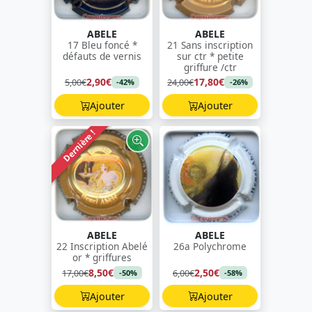
ABELE
ABELE
17 Bleu foncé *
21 Sans inscription
défauts de vernis
sur ctr * petite
griffure /ctr
2,90€
17,80€
5,00€
24,00€
-42%
-26%
Ajouter
Ajouter
Dernière !
ABELE
ABELE
22 Inscription Abelé
26a Polychrome
or * griffures
8,50€
2,50€
17,00€
6,00€
-50%
-58%
Ajouter
Ajouter