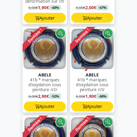
déformation sur ctr
1,90€
2,00€
6,00€
6,00€
-68%
-67%
Ajouter
Ajouter
Dernière !
Dernière !
ABELE
ABELE
41b * marques
41b * marques
d'oxydation sous
d'oxydation sous
peinture /ctr
peinture /ctr
2,90€
1,90€
6,00€
6,00€
-52%
-68%
Ajouter
Ajouter
Dernière !
Dernière !