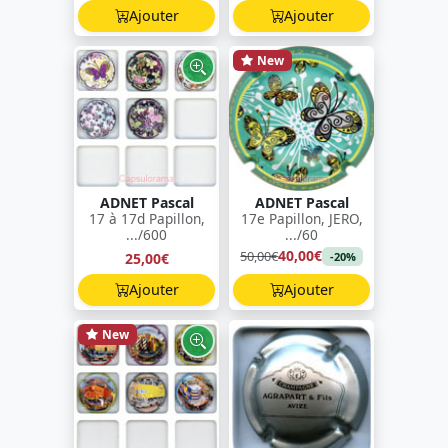
Ajouter
Ajouter
New
ADNET Pascal
ADNET Pascal
17 à 17d Papillon,
17e Papillon, JERO,
.../600
.../60
40,00€
50,00€
25,00€
-20%
Ajouter
Ajouter
New