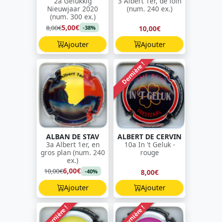
2a Gelukkig
3 Albert 1er, de loin
Nieuwjaar 2020
(num. 240 ex.)
(num. 300 ex.)
5,00€
8,00€
10,00€
-38%
Ajouter
Ajouter
Dernière !
ALBAN DE STAV
ALBERT DE CERVIN
3a Albert 1er, en
10a In 't Geluk -
gros plan (num. 240
rouge
ex.)
6,00€
10,00€
8,00€
-40%
Ajouter
Ajouter
Dernière !
Dernière !