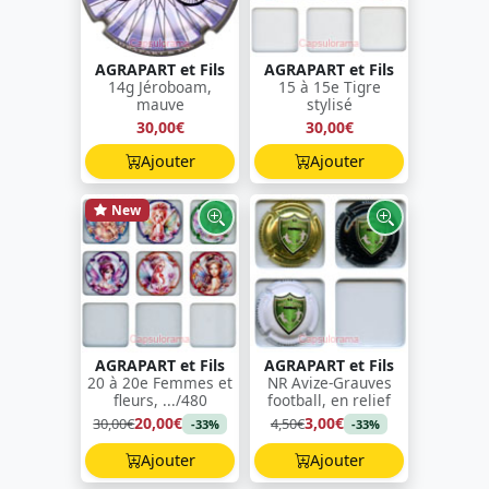
AGRAPART et Fils
AGRAPART et Fils
14g Jéroboam,
15 à 15e Tigre
mauve
stylisé
30,00€
30,00€
Ajouter
Ajouter
New
AGRAPART et Fils
AGRAPART et Fils
20 à 20e Femmes et
NR Avize-Grauves
fleurs, .../480
football, en relief
20,00€
3,00€
30,00€
4,50€
-33%
-33%
Ajouter
Ajouter