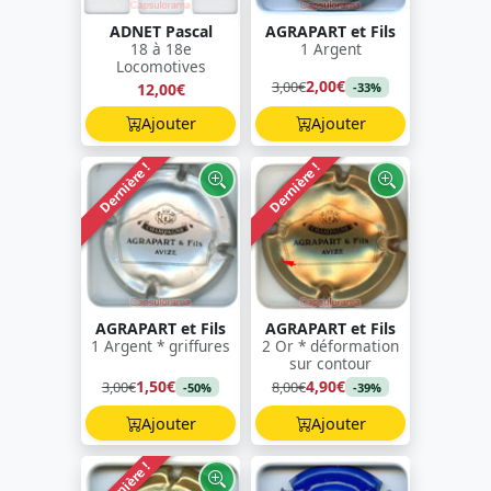
ADNET Pascal
AGRAPART et Fils
18 à 18e
1 Argent
Locomotives
2,00€
3,00€
12,00€
-33%
Ajouter
Ajouter
Dernière !
Dernière !
AGRAPART et Fils
AGRAPART et Fils
1 Argent * griffures
2 Or * déformation
sur contour
1,50€
4,90€
3,00€
8,00€
-50%
-39%
Ajouter
Ajouter
Dernière !