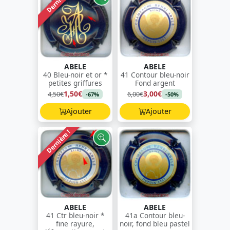
Dernière !
ABELE
ABELE
40 Bleu-noir et or *
41 Contour bleu-noir
petites griffures
Fond argent
1,50€
3,00€
4,50€
6,00€
-67%
-50%
Ajouter
Ajouter
Dernière !
ABELE
ABELE
41 Ctr bleu-noir *
41a Contour bleu-
fine rayure,
noir, fond bleu pastel