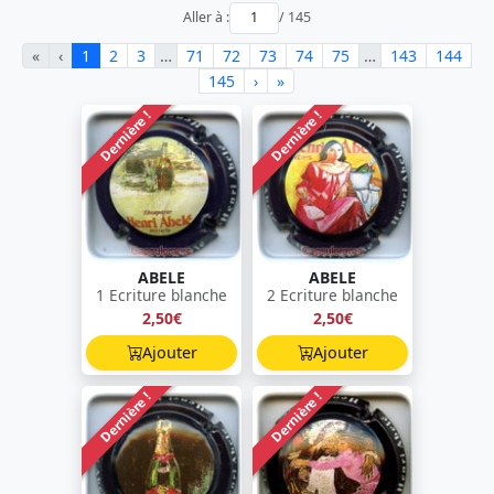
Aller à :
/ 145
«
‹
1
2
3
…
71
72
73
74
75
…
143
144
145
›
»
Dernière !
Dernière !
ABELE
ABELE
1 Ecriture blanche
2 Ecriture blanche
2,50€
2,50€
Ajouter
Ajouter
Dernière !
Dernière !