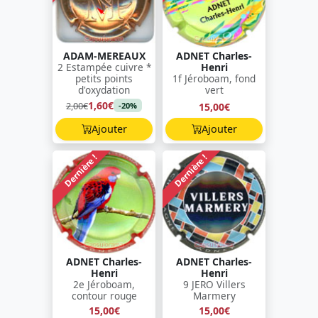
ADAM-MEREAUX
ADNET Charles-
2 Estampée cuivre *
Henri
petits points
1f Jéroboam, fond
d'oxydation
vert
1,60€
2,00€
15,00€
-20%
Ajouter
Ajouter
Dernière !
Dernière !
ADNET Charles-
ADNET Charles-
Henri
Henri
2e Jéroboam,
9 JERO Villers
contour rouge
Marmery
15,00€
15,00€