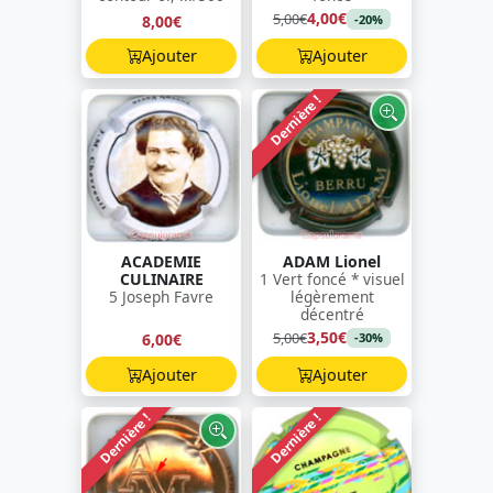
4,00€
5,00€
8,00€
-20%
Ajouter
Ajouter
Dernière !
ACADEMIE
ADAM Lionel
CULINAIRE
1 Vert foncé * visuel
5 Joseph Favre
légèrement
décentré
3,50€
5,00€
6,00€
-30%
Ajouter
Ajouter
Dernière !
Dernière !