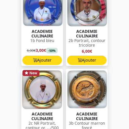
ACADEMIE
ACADEMIE
CULINAIRE
CULINAIRE
1b Fond bleu
2b Portrait, contour
tricolore
3,00€
6,00€
6,00€
-50%
Ajouter
Ajouter
New
ACADEMIE
ACADEMIE
CULINAIRE
CULINAIRE
2c NR Portrait,
3b Contour marron
contour or, .../500
foncé