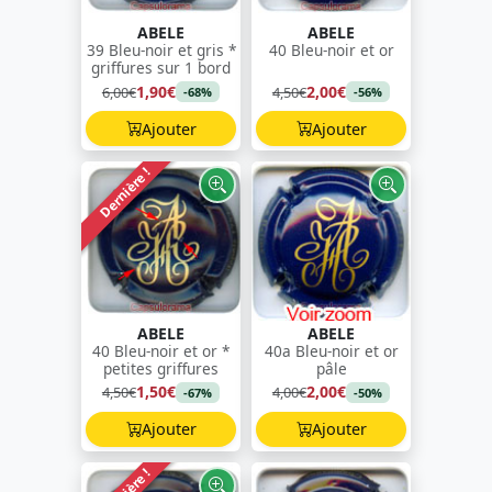
ABELE
ABELE
39 Bleu-noir et gris *
40 Bleu-noir et or
griffures sur 1 bord
1,90€
2,00€
6,00€
4,50€
-68%
-56%
Ajouter
Ajouter
Dernière !
ABELE
ABELE
40 Bleu-noir et or *
40a Bleu-noir et or
petites griffures
pâle
1,50€
2,00€
4,50€
4,00€
-67%
-50%
Ajouter
Ajouter