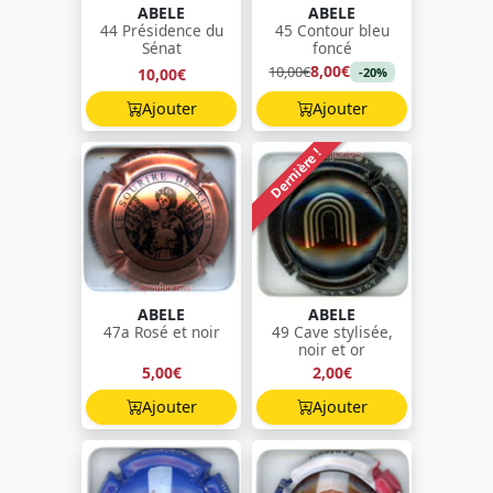
ABELE
ABELE
44 Présidence du
45 Contour bleu
Sénat
foncé
8,00€
10,00€
10,00€
-20%
Ajouter
Ajouter
Dernière !
ABELE
ABELE
47a Rosé et noir
49 Cave stylisée,
noir et or
5,00€
2,00€
Ajouter
Ajouter