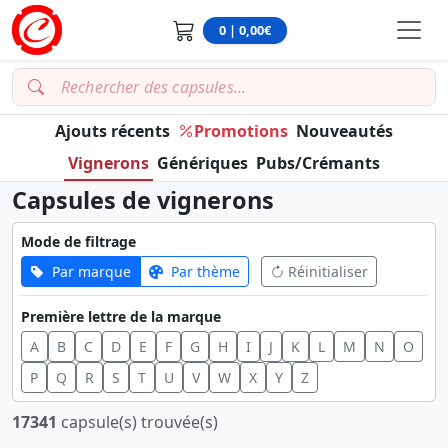
0 | 0,00€
Ajouts récents
Promotions
Nouveautés
Vignerons
Génériques
Pubs/Crémants
Capsules de vignerons
Mode de filtrage
Par marque
Par thème
Réinitialiser
Première lettre de la marque
A
B
C
D
E
F
G
H
I
J
K
L
M
N
O
P
Q
R
S
T
U
V
W
X
Y
Z
17341
capsule(s) trouvée(s)