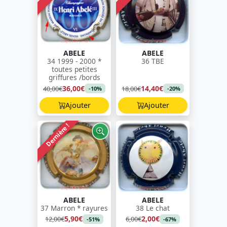
ABELE
ABELE
34 1999 - 2000 *
36 TBE
toutes petites
griffures /bords
36,00€
14,40€
40,00€
18,00€
-10%
-20%
Ajouter
Ajouter
Dernière !
ABELE
ABELE
37 Marron * rayures
38 Le chat
5,90€
2,00€
12,00€
6,00€
-51%
-67%