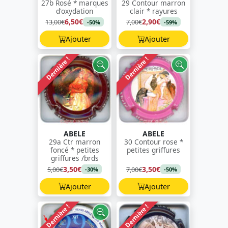
27b Rosé * marques
29 Contour marron
d'oxydation
clair * rayures
6,50€
2,90€
13,00€
7,00€
-50%
-59%
Ajouter
Ajouter
Dernière !
Dernière !
ABELE
ABELE
29a Ctr marron
30 Contour rose *
foncé * petites
petites griffures
griffures /brds
3,50€
3,50€
5,00€
7,00€
-30%
-50%
Ajouter
Ajouter
Dernière !
Dernière !