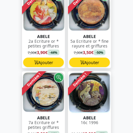
ABELE
ABELE
2a Ecriture or *
5a Ecriture or * fine
petites griffures
rayure et griffures
3,90€
3,50€
7,00€
7,00€
-44%
-50%
Ajouter
Ajouter
Dernière !
Dernière !
ABELE
ABELE
7a Ecriture or *
16c 1996
petites griffures