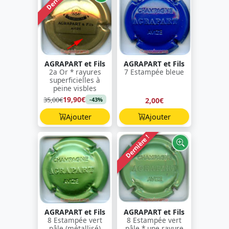
AGRAPART et Fils
AGRAPART et Fils
2a Or * rayures
7 Estampée bleue
superficielles à
peine visbles
19,90€
35,00€
2,00€
-43%
Ajouter
Ajouter
Dernière !
AGRAPART et Fils
AGRAPART et Fils
8 Estampée vert
8 Estampée vert
pâle (métallisé)
pâle * une rayure