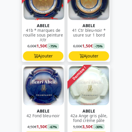
ABELE
ABELE
41b * marques de
41 Ctr bleu-noir *
rouille sous peinture
usure sur 1 bord
/ctr
1,50€
1,50€
6,00€
6,00€
-75%
-75%
Ajouter
Ajouter
Dernière !
ABELE
ABELE
42 Fond bleu-noir
42a Ange gris pâle,
fond crème pâle
1,50€
3,50€
4,50€
5,00€
-67%
-30%