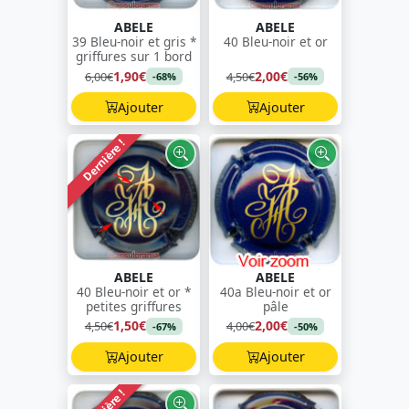
ABELE
ABELE
39 Bleu-noir et gris *
40 Bleu-noir et or
griffures sur 1 bord
1,90€
2,00€
6,00€
4,50€
-68%
-56%
Ajouter
Ajouter
Dernière !
ABELE
ABELE
40 Bleu-noir et or *
40a Bleu-noir et or
petites griffures
pâle
1,50€
2,00€
4,50€
4,00€
-67%
-50%
Ajouter
Ajouter