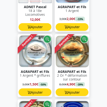
ADNET Pascal
AGRAPART et Fils
18 à 18e
1 Argent
Locomotives
2,00€
3,00€
12,00€
-33%
Ajouter
Ajouter
Dernière !
Dernière !
AGRAPART et Fils
AGRAPART et Fils
1 Argent * griffures
2 Or * déformation
sur contour
1,50€
4,90€
3,00€
8,00€
-50%
-39%
Ajouter
Ajouter
Dernière !