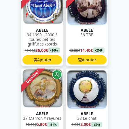
ABELE
ABELE
34 1999 - 2000 *
36 TBE
toutes petites
griffures /bords
36,00€
14,40€
40,00€
18,00€
-10%
-20%
Ajouter
Ajouter
Dernière !
ABELE
ABELE
37 Marron * rayures
38 Le chat
5,90€
2,00€
12,00€
6,00€
-51%
-67%