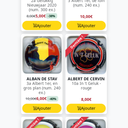
2a Gelukkig
3 Albert 1er, de loin
Nieuwjaar 2020
(num. 240 ex.)
(num. 300 ex.)
5,00€
8,00€
10,00€
-38%
Ajouter
Ajouter
Dernière !
ALBAN DE STAV
ALBERT DE CERVIN
3a Albert 1er, en
10a In 't Geluk -
gros plan (num. 240
rouge
ex.)
6,00€
10,00€
8,00€
-40%
Ajouter
Ajouter
Dernière !
Dernière !