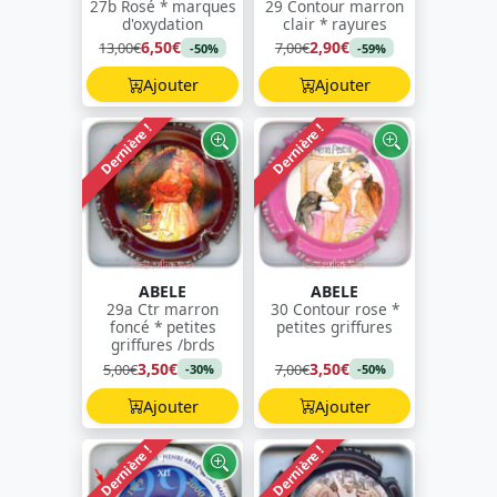
27b Rosé * marques
29 Contour marron
d'oxydation
clair * rayures
6,50€
2,90€
13,00€
7,00€
-50%
-59%
Ajouter
Ajouter
Dernière !
Dernière !
ABELE
ABELE
29a Ctr marron
30 Contour rose *
foncé * petites
petites griffures
griffures /brds
3,50€
3,50€
5,00€
7,00€
-30%
-50%
Ajouter
Ajouter
Dernière !
Dernière !