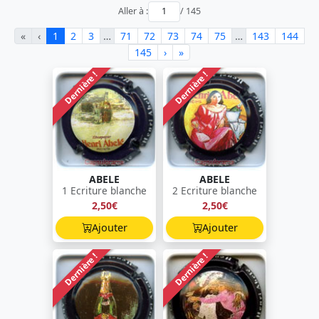
Aller à :
/ 145
«
‹
1
2
3
…
71
72
73
74
75
…
143
144
145
›
»
Dernière !
Dernière !
ABELE
ABELE
1 Ecriture blanche
2 Ecriture blanche
2,50€
2,50€
Ajouter
Ajouter
Dernière !
Dernière !