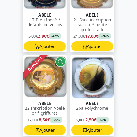
ABELE
ABELE
17 Bleu foncé *
21 Sans inscription
défauts de vernis
sur ctr * petite
griffure /ctr
2,90€
17,80€
5,00€
24,00€
-42%
-26%
Ajouter
Ajouter
Dernière !
ABELE
ABELE
22 Inscription Abelé
26a Polychrome
or * griffures
8,50€
2,50€
17,00€
6,00€
-50%
-58%
Ajouter
Ajouter