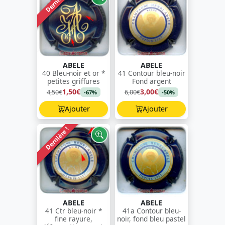
Dernière !
ABELE
ABELE
40 Bleu-noir et or *
41 Contour bleu-noir
petites griffures
Fond argent
1,50€
3,00€
4,50€
6,00€
-67%
-50%
Ajouter
Ajouter
Dernière !
ABELE
ABELE
41 Ctr bleu-noir *
41a Contour bleu-
fine rayure,
noir, fond bleu pastel