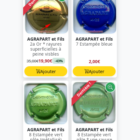
AGRAPART et Fils
AGRAPART et Fils
2a Or * rayures
7 Estampée bleue
superficielles à
peine visbles
19,90€
35,00€
2,00€
-43%
Ajouter
Ajouter
Dernière !
AGRAPART et Fils
AGRAPART et Fils
8 Estampée vert
8 Estampée vert
pâle (métallisé)
pâle * une rayure