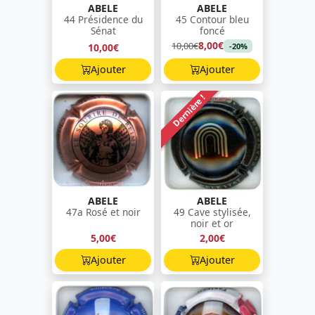
ABELE
ABELE
44 Présidence du
45 Contour bleu
Sénat
foncé
8,00€
10,00€
10,00€
-20%
Ajouter
Ajouter
Dernière !
ABELE
ABELE
47a Rosé et noir
49 Cave stylisée,
noir et or
5,00€
2,00€
Ajouter
Ajouter