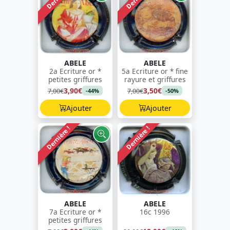
ABELE
ABELE
2a Ecriture or *
5a Ecriture or * fine
petites griffures
rayure et griffures
3,90€
3,50€
7,00€
7,00€
-44%
-50%
Ajouter
Ajouter
Dernière !
Dernière !
ABELE
ABELE
7a Ecriture or *
16c 1996
petites griffures