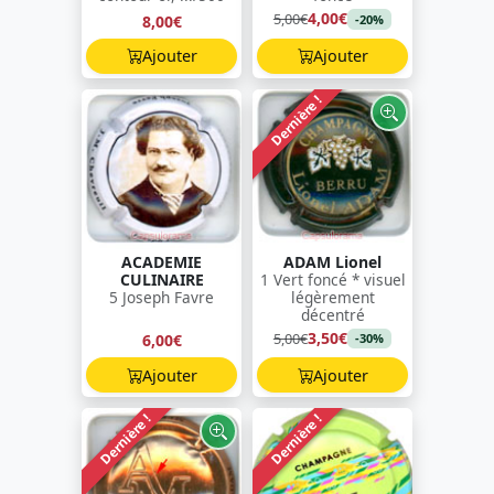
4,00€
5,00€
8,00€
-20%
Ajouter
Ajouter
Dernière !
ACADEMIE
ADAM Lionel
CULINAIRE
1 Vert foncé * visuel
5 Joseph Favre
légèrement
décentré
3,50€
5,00€
6,00€
-30%
Ajouter
Ajouter
Dernière !
Dernière !