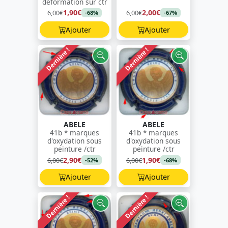
déformation sur ctr
1,90€
2,00€
6,00€
6,00€
-68%
-67%
Ajouter
Ajouter
Dernière !
Dernière !
ABELE
ABELE
41b * marques
41b * marques
d'oxydation sous
d'oxydation sous
peinture /ctr
peinture /ctr
2,90€
1,90€
6,00€
6,00€
-52%
-68%
Ajouter
Ajouter
Dernière !
Dernière !