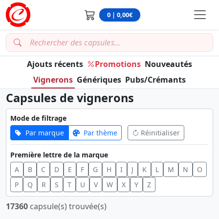
0 | 0,00€
Ajouts récents
Promotions
Nouveautés
Vignerons
Génériques
Pubs/Crémants
Capsules de vignerons
Mode de filtrage
Par marque
Par thème
Réinitialiser
Première lettre de la marque
A
B
C
D
E
F
G
H
I
J
K
L
M
N
O
P
Q
R
S
T
U
V
W
X
Y
Z
17360
capsule(s) trouvée(s)