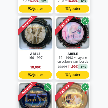
3,90€
18,00€
7,00€
20,00€
-44%
-10%
Ajouter
Ajouter
Dernière !
Dernière !
ABELE
ABELE
16d 1997
16h 1998 * rayure
circulaire sur bords
11,90€
20,00€
18,00€
-41%
Ajouter
Ajouter
Dernière !
Dernière !