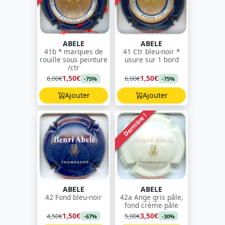
ABELE
ABELE
41b * marques de
41 Ctr bleu-noir *
rouille sous peinture
usure sur 1 bord
/ctr
1,50€
1,50€
6,00€
6,00€
-75%
-75%
Ajouter
Ajouter
Dernière !
ABELE
ABELE
42 Fond bleu-noir
42a Ange gris pâle,
fond crème pâle
1,50€
3,50€
4,50€
5,00€
-67%
-30%