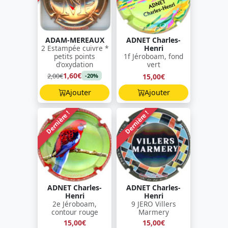
ADAM-MEREAUX
ADNET Charles-
2 Estampée cuivre *
Henri
petits points
1f Jéroboam, fond
d'oxydation
vert
1,60€
2,00€
15,00€
-20%
Ajouter
Ajouter
Dernière !
Dernière !
ADNET Charles-
ADNET Charles-
Henri
Henri
2e Jéroboam,
9 JERO Villers
contour rouge
Marmery
15,00€
15,00€