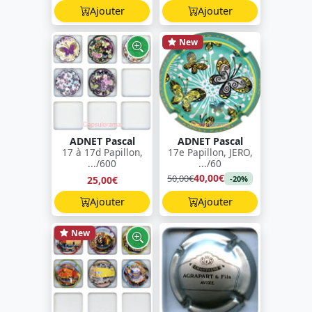
Ajouter
Ajouter
New
ADNET Pascal
ADNET Pascal
17 à 17d Papillon,
17e Papillon, JERO,
.../600
.../60
40,00€
50,00€
25,00€
-20%
Ajouter
Ajouter
New