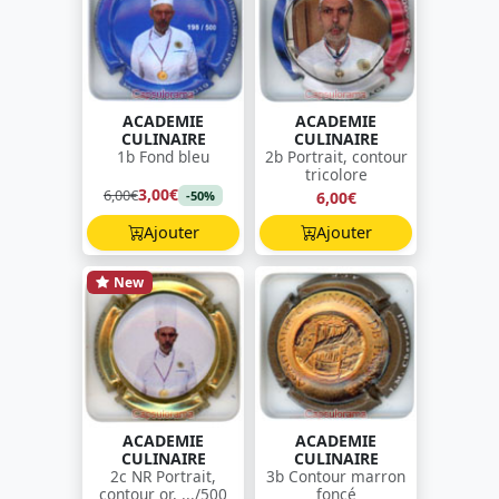
ACADEMIE
ACADEMIE
CULINAIRE
CULINAIRE
1b Fond bleu
2b Portrait, contour
tricolore
3,00€
6,00€
6,00€
-50%
Ajouter
Ajouter
New
ACADEMIE
ACADEMIE
CULINAIRE
CULINAIRE
2c NR Portrait,
3b Contour marron
contour or, .../500
foncé