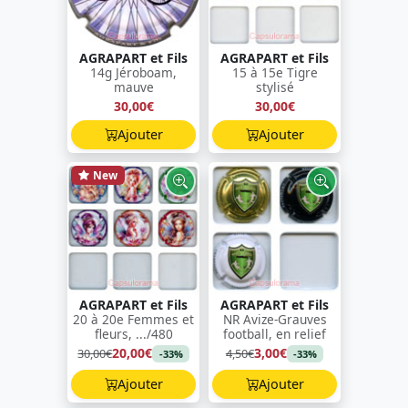
AGRAPART et Fils
AGRAPART et Fils
14g Jéroboam,
15 à 15e Tigre
mauve
stylisé
30,00€
30,00€
Ajouter
Ajouter
New
AGRAPART et Fils
AGRAPART et Fils
20 à 20e Femmes et
NR Avize-Grauves
fleurs, .../480
football, en relief
20,00€
3,00€
30,00€
4,50€
-33%
-33%
Ajouter
Ajouter