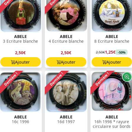
ABELE
ABELE
ABELE
3 Ecriture blanche
4 Ecriture blanche
8 Ecriture blanche
1,25€
2,50€
2,50€
2,50€
-50%
Ajouter
Ajouter
Ajouter
Dernière !
Dernière !
Dernière !
ABELE
ABELE
ABELE
16c 1996
16d 1997
16h 1998 * rayure
circulaire sur bords