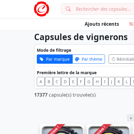
Ajouts récents
Capsules de vignerons
Mode de filtrage
Par marque
Par thème
Réinitial
Première lettre de la marque
A
B
C
D
E
F
G
H
I
J
K
L
17377
capsule(s) trouvée(s)
«
Dernière !
Dernière !