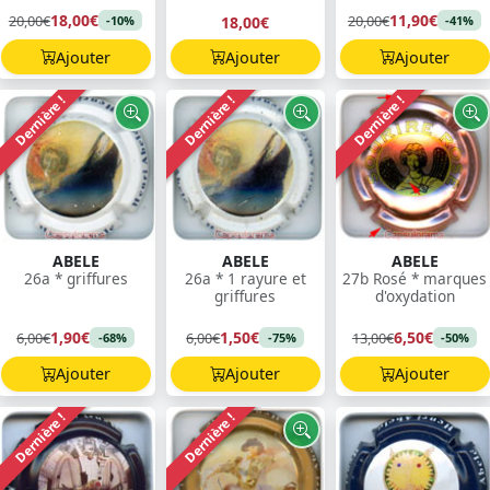
18,00€
11,90€
20,00€
20,00€
18,00€
-10%
-41%
Ajouter
Ajouter
Ajouter
Dernière !
Dernière !
Dernière !
ABELE
ABELE
ABELE
26a * griffures
26a * 1 rayure et
27b Rosé * marques
griffures
d'oxydation
1,90€
1,50€
6,50€
6,00€
6,00€
13,00€
-68%
-75%
-50%
Ajouter
Ajouter
Ajouter
Dernière !
Dernière !