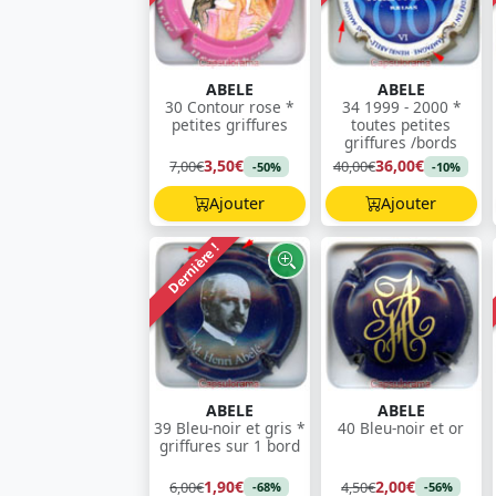
ABELE
ABELE
30 Contour rose *
34 1999 - 2000 *
petites griffures
toutes petites
griffures /bords
3,50€
36,00€
7,00€
40,00€
-50%
-10%
Ajouter
Ajouter
Dernière !
ABELE
ABELE
39 Bleu-noir et gris *
40 Bleu-noir et or
griffures sur 1 bord
1,90€
2,00€
6,00€
4,50€
-68%
-56%