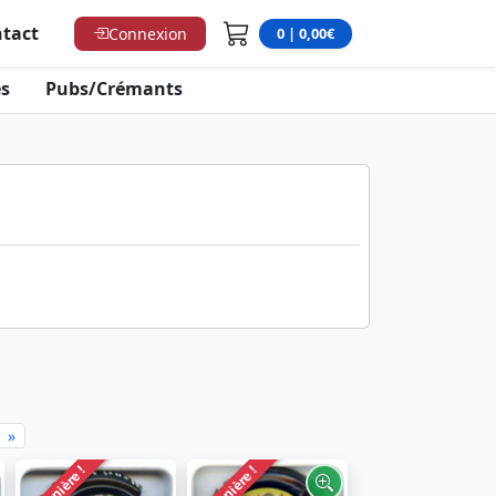
tact
Connexion
0 | 0,00€
s
Pubs/Crémants
»
Dernière !
Dernière !