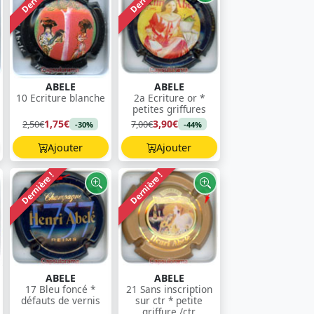
ABELE
ABELE
10 Ecriture blanche
2a Ecriture or *
petites griffures
1,75€
3,90€
2,50€
7,00€
-30%
-44%
Ajouter
Ajouter
Dernière !
Dernière !
ABELE
ABELE
17 Bleu foncé *
21 Sans inscription
défauts de vernis
sur ctr * petite
griffure /ctr