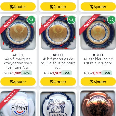
Ajouter
Ajouter
Ajouter
Dernière !
Dernière !
Dernière !
ABELE
ABELE
ABELE
41b * marques
41b * marques de
41 Ctr bleu-noir *
d'oxydation sous
rouille sous peinture
usure sur 1 bord
peinture /ctr
/ctr
1,90€
1,50€
1,50€
6,00€
6,00€
6,00€
-68%
-75%
-75%
Ajouter
Ajouter
Ajouter
Dernière !