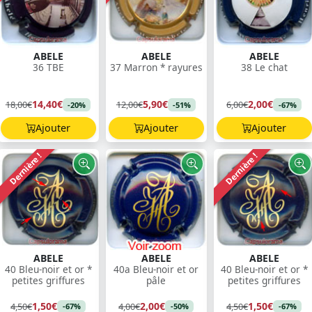
ABELE
ABELE
ABELE
36 TBE
37 Marron * rayures
38 Le chat
14,40€
5,90€
2,00€
18,00€
12,00€
6,00€
-20%
-51%
-67%
Ajouter
Ajouter
Ajouter
Dernière !
Dernière !
ABELE
ABELE
ABELE
40 Bleu-noir et or *
40a Bleu-noir et or
40 Bleu-noir et or *
petites griffures
pâle
petites griffures
1,50€
2,00€
1,50€
4,50€
4,00€
4,50€
-67%
-50%
-67%