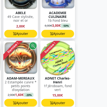
ABELE
ACADEMIE
49 Cave stylisée,
CULINAIRE
noir et or
1b Fond bleu
3,00€
6,00€
2,00€
-50%
Ajouter
Ajouter
Dernière !
Dernière !
ADAM-MEREAUX
ADNET Charles-
2 Estampée cuivre *
Henri
petits points
1f Jéroboam, fond
d'oxydation
vert
1,60€
2,00€
15,00€
-20%
Ajouter
Ajouter