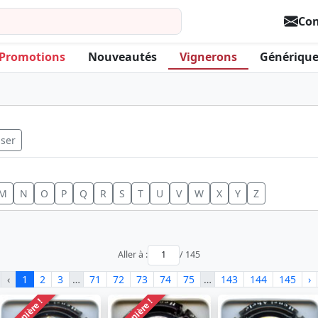
Con
Promotions
Nouveautés
Vignerons
Générique
iser
M
N
O
P
Q
R
S
T
U
V
W
X
Y
Z
Aller à :
/ 145
‹
1
2
3
…
71
72
73
74
75
…
143
144
145
›
Dernière !
Dernière !