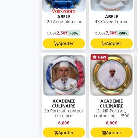
ABELE
ABELE
42d Ange bleu clair
43 Cuvée Titanic
2,50€
7,50€
5,00€
15,00€
-50%
-50%
Ajouter
Ajouter
New
ACADEMIE
ACADEMIE
CULINAIRE
CULINAIRE
2b Portrait, contour
2c NR Portrait,
tricolore
contour or, .../500
6,00€
8,00€
Ajouter
Ajouter