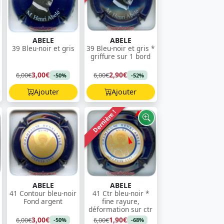
ABELE
ABELE
39 Bleu-noir et gris
39 Bleu-noir et gris *
griffure sur 1 bord
3,00€
2,90€
6,00€
6,00€
-50%
-52%
Ajouter
Ajouter
Dernière !
ABELE
ABELE
41 Contour bleu-noir
41 Ctr bleu-noir *
Fond argent
fine rayure,
déformation sur ctr
3,00€
1,90€
6,00€
6,00€
-50%
-68%