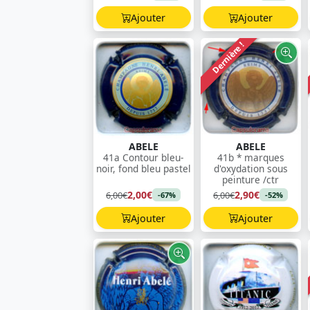
Ajouter
Ajouter
Dernière !
ABELE
ABELE
41a Contour bleu-
41b * marques
noir, fond bleu pastel
d'oxydation sous
peinture /ctr
2,00€
2,90€
6,00€
6,00€
-67%
-52%
Ajouter
Ajouter