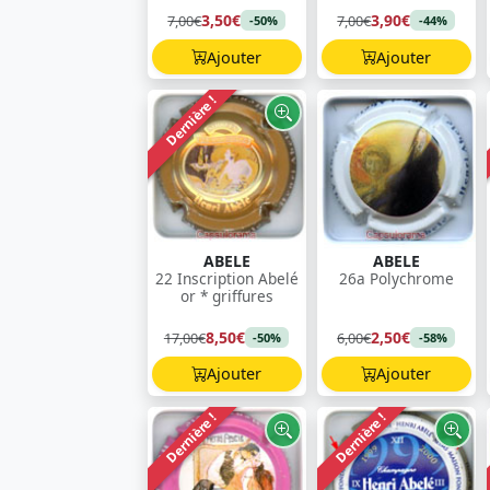
3,50€
3,90€
7,00€
7,00€
-50%
-44%
Ajouter
Ajouter
Dernière !
ABELE
ABELE
22 Inscription Abelé
26a Polychrome
or * griffures
8,50€
2,50€
17,00€
6,00€
-50%
-58%
Ajouter
Ajouter
Dernière !
Dernière !