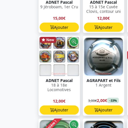
ADNET Pascal
ADNET Pascal
9 Jéroboam, 1er Cru
15 à 15e Cuvée
Clovis, contour uni
15,00€
12,00€
Ajouter
Ajouter
New
ADNET Pascal
AGRAPART et Fils
18 à 18e
1 Argent
Locomotives
2,00€
3,00€
12,00€
-33%
Ajouter
Ajouter
Dernière !