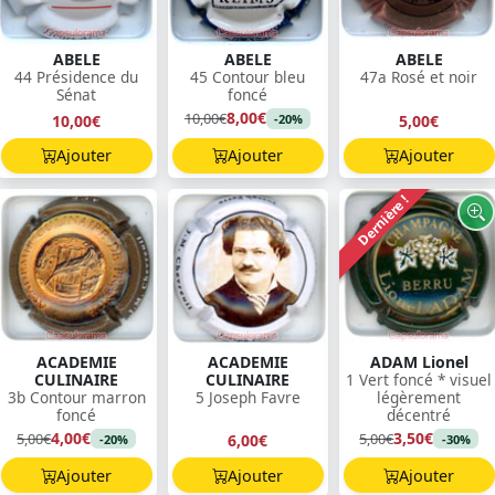
ABELE
ABELE
ABELE
44 Présidence du
45 Contour bleu
47a Rosé et noir
Sénat
foncé
8,00€
10,00€
10,00€
5,00€
-20%
Ajouter
Ajouter
Ajouter
Dernière !
ACADEMIE
ACADEMIE
ADAM Lionel
CULINAIRE
CULINAIRE
1 Vert foncé * visuel
3b Contour marron
5 Joseph Favre
légèrement
foncé
décentré
4,00€
3,50€
5,00€
5,00€
6,00€
-20%
-30%
Ajouter
Ajouter
Ajouter