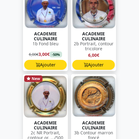
ACADEMIE
ACADEMIE
CULINAIRE
CULINAIRE
1b Fond bleu
2b Portrait, contour
tricolore
3,00€
6,00€
6,00€
-50%
Ajouter
Ajouter
New
ACADEMIE
ACADEMIE
CULINAIRE
CULINAIRE
2c NR Portrait,
3b Contour marron
contour or, .../500
foncé