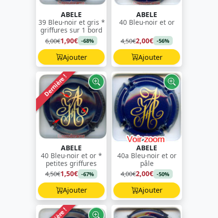
ABELE
ABELE
39 Bleu-noir et gris *
40 Bleu-noir et or
griffures sur 1 bord
1,90€
2,00€
6,00€
4,50€
-68%
-56%
Ajouter
Ajouter
Dernière !
ABELE
ABELE
40 Bleu-noir et or *
40a Bleu-noir et or
petites griffures
pâle
1,50€
2,00€
4,50€
4,00€
-67%
-50%
Ajouter
Ajouter