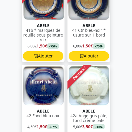
ABELE
ABELE
41b * marques de
41 Ctr bleu-noir *
rouille sous peinture
usure sur 1 bord
/ctr
1,50€
1,50€
6,00€
6,00€
-75%
-75%
Ajouter
Ajouter
Dernière !
ABELE
ABELE
42 Fond bleu-noir
42a Ange gris pâle,
fond crème pâle
1,50€
3,50€
4,50€
5,00€
-67%
-30%