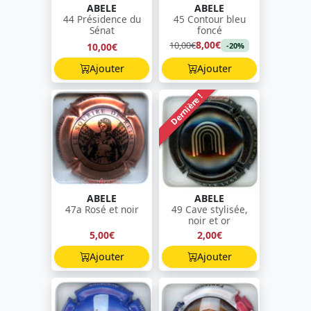
ABELE
ABELE
44 Présidence du
45 Contour bleu
Sénat
foncé
8,00€
10,00€
10,00€
-20%
Ajouter
Ajouter
Dernière !
ABELE
ABELE
47a Rosé et noir
49 Cave stylisée,
noir et or
5,00€
2,00€
Ajouter
Ajouter