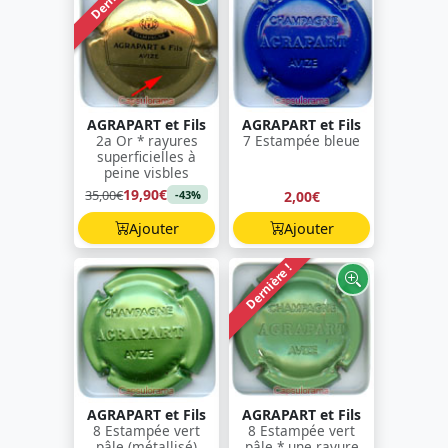
AGRAPART et Fils
AGRAPART et Fils
2a Or * rayures
7 Estampée bleue
superficielles à
peine visbles
19,90€
35,00€
2,00€
-43%
Ajouter
Ajouter
Dernière !
AGRAPART et Fils
AGRAPART et Fils
8 Estampée vert
8 Estampée vert
pâle (métallisé)
pâle * une rayure