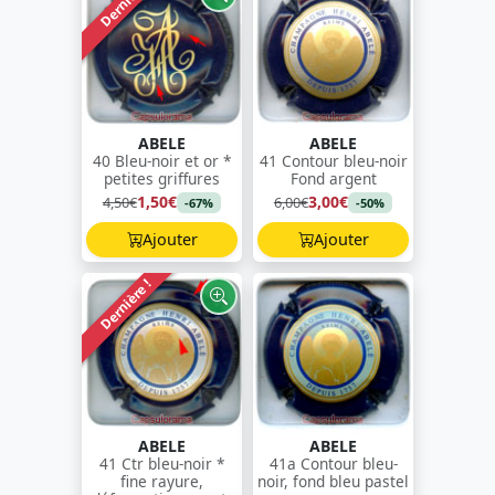
Dernière !
ABELE
ABELE
40 Bleu-noir et or *
41 Contour bleu-noir
petites griffures
Fond argent
1,50€
3,00€
4,50€
6,00€
-67%
-50%
Ajouter
Ajouter
Dernière !
ABELE
ABELE
41 Ctr bleu-noir *
41a Contour bleu-
fine rayure,
noir, fond bleu pastel