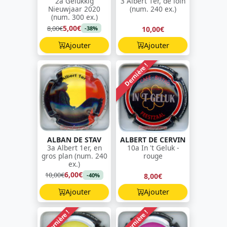
2a Gelukkig
3 Albert 1er, de loin
Nieuwjaar 2020
(num. 240 ex.)
(num. 300 ex.)
5,00€
8,00€
10,00€
-38%
Ajouter
Ajouter
Dernière !
ALBAN DE STAV
ALBERT DE CERVIN
3a Albert 1er, en
10a In 't Geluk -
gros plan (num. 240
rouge
ex.)
6,00€
10,00€
8,00€
-40%
Ajouter
Ajouter
Dernière !
Dernière !