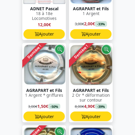
ADNET Pascal
AGRAPART et Fils
18 à 18e
1 Argent
Locomotives
2,00€
3,00€
12,00€
-33%
Ajouter
Ajouter
Dernière !
Dernière !
AGRAPART et Fils
AGRAPART et Fils
1 Argent * griffures
2 Or * déformation
sur contour
1,50€
4,90€
3,00€
8,00€
-50%
-39%
Ajouter
Ajouter
Dernière !