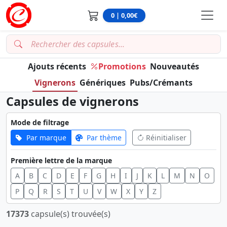
0 | 0,00€
Ajouts récents
Promotions
Nouveautés
Vignerons
Génériques
Pubs/Crémants
Capsules de vignerons
Mode de filtrage
Par marque
Par thème
Réinitialiser
Première lettre de la marque
A
B
C
D
E
F
G
H
I
J
K
L
M
N
O
P
Q
R
S
T
U
V
W
X
Y
Z
17373
capsule(s) trouvée(s)