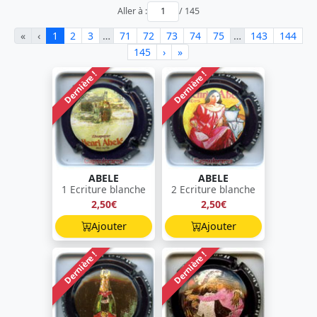
Aller à :
/ 145
«
‹
1
2
3
…
71
72
73
74
75
…
143
144
145
›
»
Dernière !
Dernière !
ABELE
ABELE
1 Ecriture blanche
2 Ecriture blanche
2,50€
2,50€
Ajouter
Ajouter
Dernière !
Dernière !