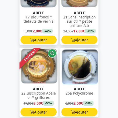
ABELE
ABELE
17 Bleu foncé *
21 Sans inscription
défauts de vernis
sur ctr * petite
griffure /ctr
2,90€
17,80€
5,00€
24,00€
-42%
-26%
Ajouter
Ajouter
Dernière !
ABELE
ABELE
22 Inscription Abelé
26a Polychrome
or * griffures
8,50€
2,50€
17,00€
6,00€
-50%
-58%
Ajouter
Ajouter