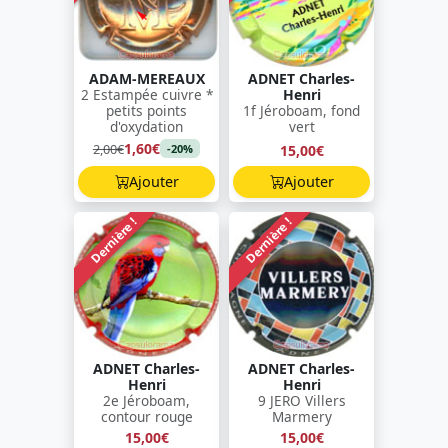
ADAM-MEREAUX
ADNET Charles-
2 Estampée cuivre *
Henri
petits points
1f Jéroboam, fond
d'oxydation
vert
1,60€
2,00€
15,00€
-20%
Ajouter
Ajouter
Dernière !
Dernière !
ADNET Charles-
ADNET Charles-
Henri
Henri
2e Jéroboam,
9 JERO Villers
contour rouge
Marmery
15,00€
15,00€