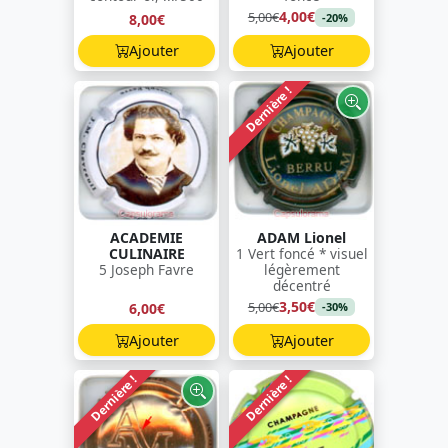
4,00€
5,00€
8,00€
-20%
Ajouter
Ajouter
Dernière !
ACADEMIE
ADAM Lionel
CULINAIRE
1 Vert foncé * visuel
5 Joseph Favre
légèrement
décentré
3,50€
5,00€
6,00€
-30%
Ajouter
Ajouter
Dernière !
Dernière !