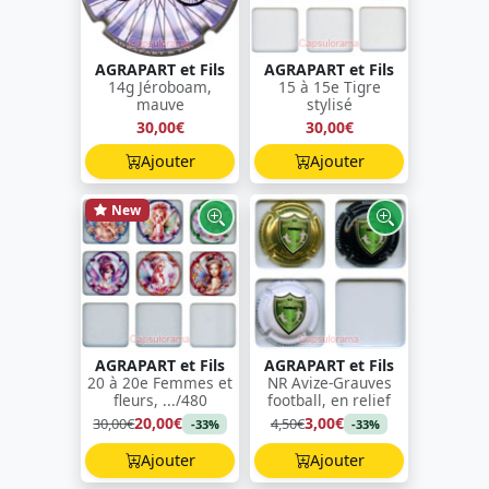
AGRAPART et Fils
AGRAPART et Fils
14g Jéroboam,
15 à 15e Tigre
mauve
stylisé
30,00€
30,00€
Ajouter
Ajouter
New
AGRAPART et Fils
AGRAPART et Fils
20 à 20e Femmes et
NR Avize-Grauves
fleurs, .../480
football, en relief
20,00€
3,00€
30,00€
4,50€
-33%
-33%
Ajouter
Ajouter