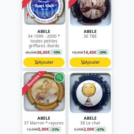
ABELE
ABELE
34 1999 - 2000 *
36 TBE
toutes petites
griffures /bords
36,00€
14,40€
40,00€
18,00€
-10%
-20%
Ajouter
Ajouter
Dernière !
ABELE
ABELE
37 Marron * rayures
38 Le chat
5,90€
2,00€
12,00€
6,00€
-51%
-67%