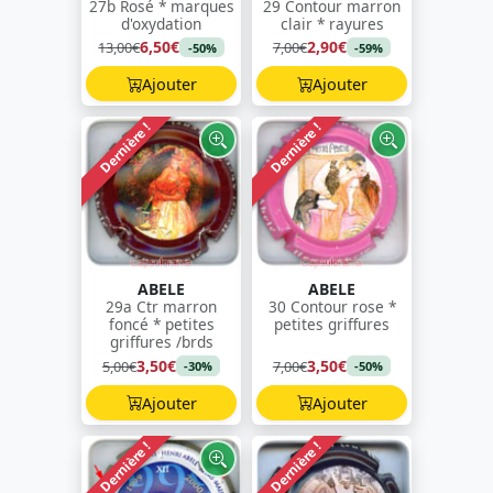
27b Rosé * marques
29 Contour marron
d'oxydation
clair * rayures
6,50€
2,90€
13,00€
7,00€
-50%
-59%
Ajouter
Ajouter
Dernière !
Dernière !
ABELE
ABELE
29a Ctr marron
30 Contour rose *
foncé * petites
petites griffures
griffures /brds
3,50€
3,50€
5,00€
7,00€
-30%
-50%
Ajouter
Ajouter
Dernière !
Dernière !