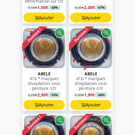
déformation sur ctr
1,90€
2,00€
6,00€
6,00€
-68%
-67%
Ajouter
Ajouter
Dernière !
Dernière !
ABELE
ABELE
41b * marques
41b * marques
d'oxydation sous
d'oxydation sous
peinture /ctr
peinture /ctr
2,90€
1,90€
6,00€
6,00€
-52%
-68%
Ajouter
Ajouter
Dernière !
Dernière !