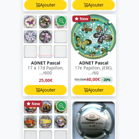
Ajouter
Ajouter
New
ADNET Pascal
ADNET Pascal
17 à 17d Papillon,
17e Papillon, JERO,
.../600
.../60
40,00€
50,00€
25,00€
-20%
Ajouter
Ajouter
New