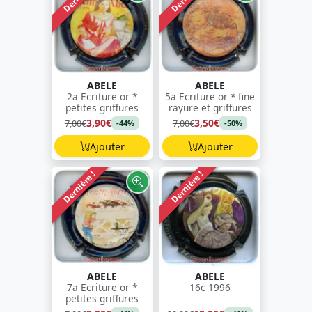
ABELE
ABELE
2a Ecriture or *
5a Ecriture or * fine
petites griffures
rayure et griffures
3,90€
3,50€
7,00€
7,00€
-44%
-50%
Ajouter
Ajouter
Dernière !
Dernière !
ABELE
ABELE
7a Ecriture or *
16c 1996
petites griffures