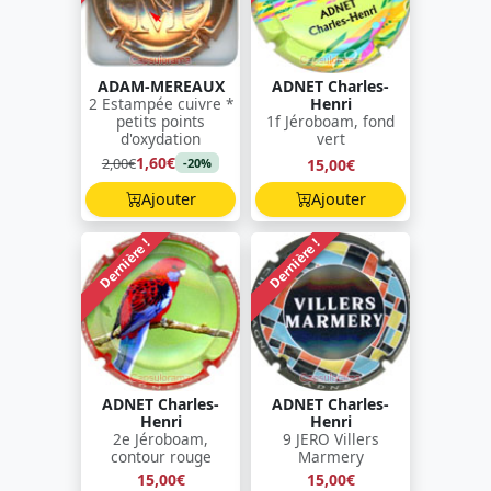
ADAM-MEREAUX
ADNET Charles-
2 Estampée cuivre *
Henri
petits points
1f Jéroboam, fond
d'oxydation
vert
1,60€
2,00€
15,00€
-20%
Ajouter
Ajouter
Dernière !
Dernière !
ADNET Charles-
ADNET Charles-
Henri
Henri
2e Jéroboam,
9 JERO Villers
contour rouge
Marmery
15,00€
15,00€