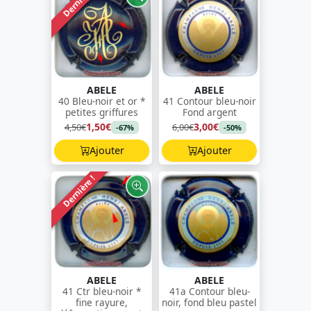
Dernière !
ABELE
ABELE
40 Bleu-noir et or *
41 Contour bleu-noir
petites griffures
Fond argent
1,50€
3,00€
4,50€
6,00€
-67%
-50%
Ajouter
Ajouter
Dernière !
ABELE
ABELE
41 Ctr bleu-noir *
41a Contour bleu-
fine rayure,
noir, fond bleu pastel