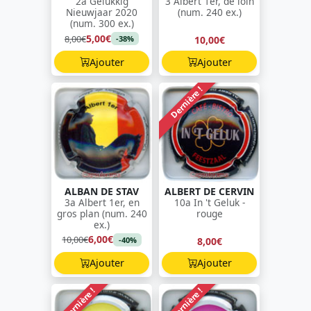
2a Gelukkig
3 Albert 1er, de loin
Nieuwjaar 2020
(num. 240 ex.)
(num. 300 ex.)
5,00€
8,00€
10,00€
-38%
Ajouter
Ajouter
Dernière !
ALBAN DE STAV
ALBERT DE CERVIN
3a Albert 1er, en
10a In 't Geluk -
gros plan (num. 240
rouge
ex.)
6,00€
10,00€
8,00€
-40%
Ajouter
Ajouter
Dernière !
Dernière !