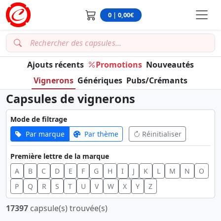
0 | 0,00€
Ajouts récents
Promotions
Nouveautés
Vignerons
Génériques
Pubs/Crémants
Capsules de vignerons
Mode de filtrage
Par marque
Par thème
Réinitialiser
Première lettre de la marque
A
B
C
D
E
F
G
H
I
J
K
L
M
N
O
P
Q
R
S
T
U
V
W
X
Y
Z
17397
capsule(s) trouvée(s)