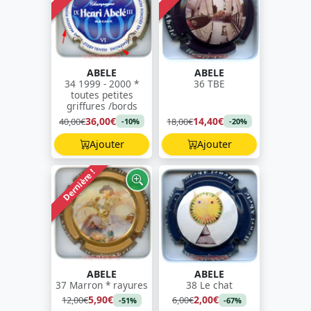
ABELE
ABELE
34 1999 - 2000 *
36 TBE
toutes petites
griffures /bords
36,00€
14,40€
40,00€
18,00€
-10%
-20%
Ajouter
Ajouter
Dernière !
ABELE
ABELE
37 Marron * rayures
38 Le chat
5,90€
2,00€
12,00€
6,00€
-51%
-67%