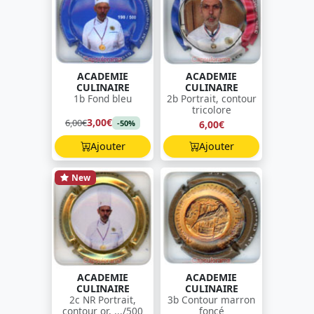
ACADEMIE
ACADEMIE
CULINAIRE
CULINAIRE
1b Fond bleu
2b Portrait, contour
tricolore
3,00€
6,00€
6,00€
-50%
Ajouter
Ajouter
New
ACADEMIE
ACADEMIE
CULINAIRE
CULINAIRE
2c NR Portrait,
3b Contour marron
contour or, .../500
foncé