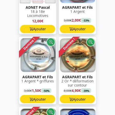
ADNET Pascal
AGRAPART et Fils
18 à 18e
1 Argent
Locomotives
2,00€
3,00€
12,00€
-33%
Ajouter
Ajouter
Dernière !
Dernière !
AGRAPART et Fils
AGRAPART et Fils
1 Argent * griffures
2 Or * déformation
sur contour
1,50€
4,90€
3,00€
8,00€
-50%
-39%
Ajouter
Ajouter
Dernière !