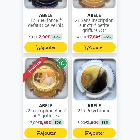
ABELE
ABELE
17 Bleu foncé *
21 Sans inscription
défauts de vernis
sur ctr * petite
griffure /ctr
2,90€
17,80€
5,00€
24,00€
-42%
-26%
Ajouter
Ajouter
Dernière !
ABELE
ABELE
22 Inscription Abelé
26a Polychrome
or * griffures
8,50€
2,50€
17,00€
6,00€
-50%
-58%
Ajouter
Ajouter