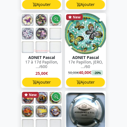
Ajouter
Ajouter
New
ADNET Pascal
ADNET Pascal
17 à 17d Papillon,
17e Papillon, JERO,
.../600
.../60
40,00€
50,00€
25,00€
-20%
Ajouter
Ajouter
New