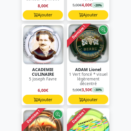
4,00€
5,00€
8,00€
-20%
Ajouter
Ajouter
Dernière !
ACADEMIE
ADAM Lionel
CULINAIRE
1 Vert foncé * visuel
5 Joseph Favre
légèrement
décentré
3,50€
5,00€
6,00€
-30%
Ajouter
Ajouter
Dernière !
Dernière !