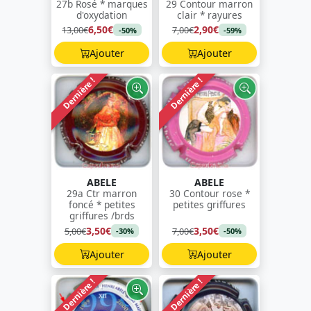
27b Rosé * marques
29 Contour marron
d'oxydation
clair * rayures
6,50€
2,90€
13,00€
7,00€
-50%
-59%
Ajouter
Ajouter
Dernière !
Dernière !
ABELE
ABELE
29a Ctr marron
30 Contour rose *
foncé * petites
petites griffures
griffures /brds
3,50€
3,50€
5,00€
7,00€
-30%
-50%
Ajouter
Ajouter
Dernière !
Dernière !