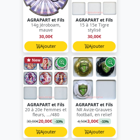
AGRAPART et Fils
AGRAPART et Fils
14g Jéroboam,
15 à 15e Tigre
mauve
stylisé
30,00€
30,00€
Ajouter
Ajouter
New
AGRAPART et Fils
AGRAPART et Fils
20 à 20e Femmes et
NR Avize-Grauves
fleurs, .../480
football, en relief
20,00€
3,00€
30,00€
4,50€
-33%
-33%
Ajouter
Ajouter