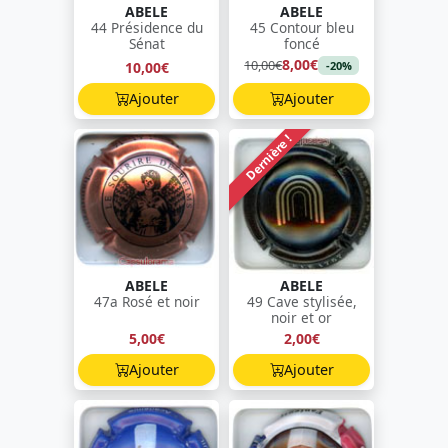
ABELE
ABELE
44 Présidence du
45 Contour bleu
Sénat
foncé
8,00€
10,00€
10,00€
-20%
Ajouter
Ajouter
Dernière !
ABELE
ABELE
47a Rosé et noir
49 Cave stylisée,
noir et or
5,00€
2,00€
Ajouter
Ajouter