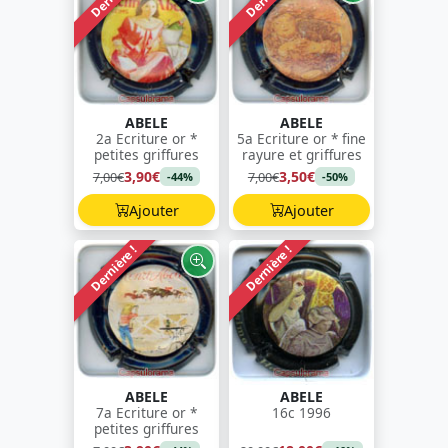
ABELE
ABELE
2a Ecriture or *
5a Ecriture or * fine
petites griffures
rayure et griffures
3,90€
3,50€
7,00€
7,00€
-44%
-50%
Ajouter
Ajouter
Dernière !
Dernière !
ABELE
ABELE
7a Ecriture or *
16c 1996
petites griffures