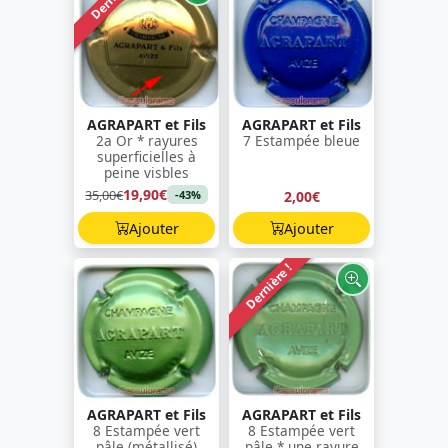
AGRAPART et Fils
AGRAPART et Fils
2a Or * rayures
7 Estampée bleue
superficielles à
peine visbles
19,90€
35,00€
2,00€
-43%
Ajouter
Ajouter
Dernière !
AGRAPART et Fils
AGRAPART et Fils
8 Estampée vert
8 Estampée vert
pâle (métallisé)
pâle * une rayure