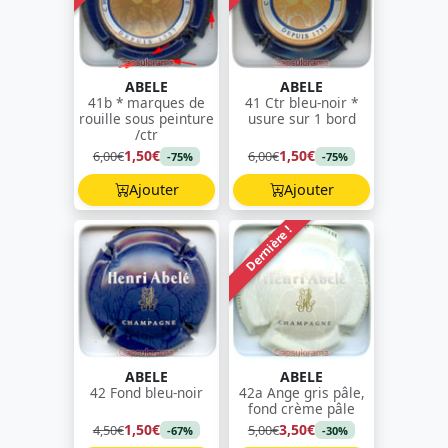
ABELE
ABELE
41b * marques de
41 Ctr bleu-noir *
rouille sous peinture
usure sur 1 bord
/ctr
1,50€
1,50€
6,00€
6,00€
-75%
-75%
Ajouter
Ajouter
Dernière !
ABELE
ABELE
42 Fond bleu-noir
42a Ange gris pâle,
fond crème pâle
1,50€
3,50€
4,50€
5,00€
-67%
-30%