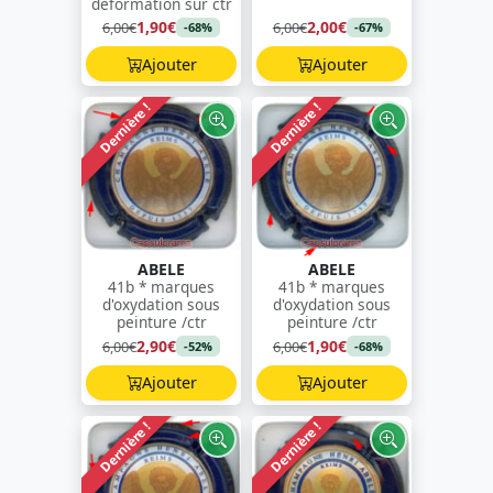
déformation sur ctr
1,90€
2,00€
6,00€
6,00€
-68%
-67%
Ajouter
Ajouter
Dernière !
Dernière !
ABELE
ABELE
41b * marques
41b * marques
d'oxydation sous
d'oxydation sous
peinture /ctr
peinture /ctr
2,90€
1,90€
6,00€
6,00€
-52%
-68%
Ajouter
Ajouter
Dernière !
Dernière !