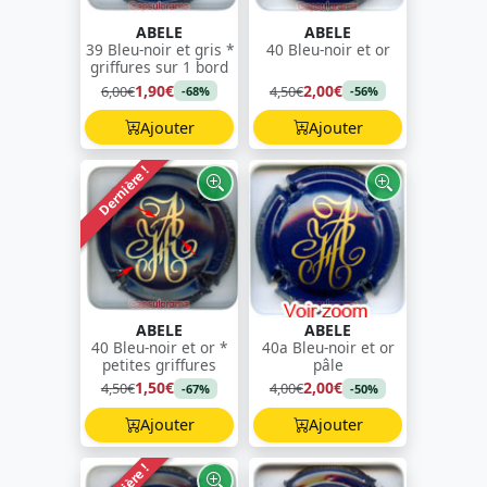
ABELE
ABELE
39 Bleu-noir et gris *
40 Bleu-noir et or
griffures sur 1 bord
1,90€
2,00€
6,00€
4,50€
-68%
-56%
Ajouter
Ajouter
Dernière !
ABELE
ABELE
40 Bleu-noir et or *
40a Bleu-noir et or
petites griffures
pâle
1,50€
2,00€
4,50€
4,00€
-67%
-50%
Ajouter
Ajouter