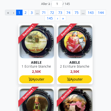
Aller à :
/ 145
«
‹
1
2
3
…
71
72
73
74
75
…
143
144
145
›
»
Dernière !
Dernière !
ABELE
ABELE
1 Ecriture blanche
2 Ecriture blanche
2,50€
2,50€
Ajouter
Ajouter
Dernière !
Dernière !