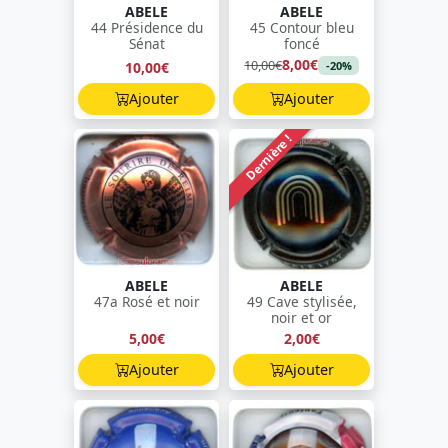
ABELE
ABELE
44 Présidence du
45 Contour bleu
Sénat
foncé
8,00€
10,00€
10,00€
-20%
Ajouter
Ajouter
Dernière !
ABELE
ABELE
47a Rosé et noir
49 Cave stylisée,
noir et or
5,00€
2,00€
Ajouter
Ajouter