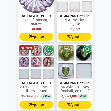
AGRAPART et Fils
AGRAPART et Fils
14g Jéroboam,
15 à 15e Tigre
mauve
stylisé
30,00€
30,00€
Ajouter
Ajouter
New
AGRAPART et Fils
AGRAPART et Fils
20 à 20e Femmes et
NR Avize-Grauves
fleurs, .../480
football, en relief
20,00€
3,00€
30,00€
4,50€
-33%
-33%
Ajouter
Ajouter