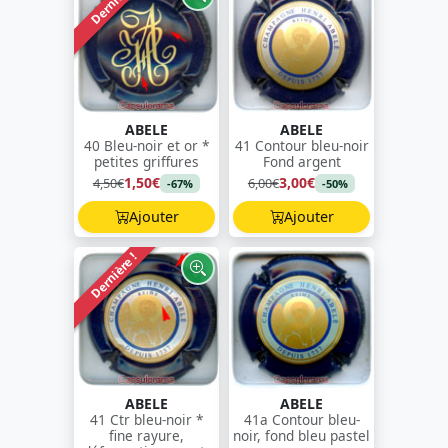
Dernière !
ABELE
ABELE
40 Bleu-noir et or *
41 Contour bleu-noir
petites griffures
Fond argent
1,50€
3,00€
4,50€
6,00€
-67%
-50%
Ajouter
Ajouter
Dernière !
ABELE
ABELE
41 Ctr bleu-noir *
41a Contour bleu-
fine rayure,
noir, fond bleu pastel