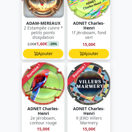
ADAM-MEREAUX
ADNET Charles-
2 Estampée cuivre *
Henri
petits points
1f Jéroboam, fond
d'oxydation
vert
1,60€
2,00€
15,00€
-20%
Ajouter
Ajouter
Dernière !
Dernière !
ADNET Charles-
ADNET Charles-
Henri
Henri
2e Jéroboam,
9 JERO Villers
contour rouge
Marmery
15,00€
15,00€