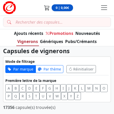
0 | 0,00€
Ajouts récents
Promotions
Nouveautés
Vignerons
Génériques
Pubs/Crémants
Capsules de vignerons
Mode de filtrage
Par marque
Par thème
Réinitialiser
Première lettre de la marque
A
B
C
D
E
F
G
H
I
J
K
L
M
N
O
P
Q
R
S
T
U
V
W
X
Y
Z
17356
capsule(s) trouvée(s)