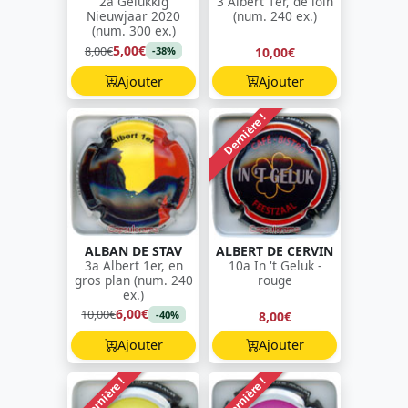
2a Gelukkig
3 Albert 1er, de loin
Nieuwjaar 2020
(num. 240 ex.)
(num. 300 ex.)
5,00€
8,00€
10,00€
-38%
Ajouter
Ajouter
Dernière !
ALBAN DE STAV
ALBERT DE CERVIN
3a Albert 1er, en
10a In 't Geluk -
gros plan (num. 240
rouge
ex.)
6,00€
10,00€
8,00€
-40%
Ajouter
Ajouter
Dernière !
Dernière !