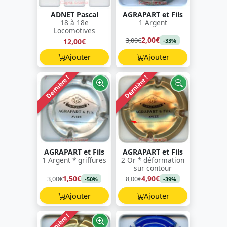
ADNET Pascal
AGRAPART et Fils
18 à 18e
1 Argent
Locomotives
2,00€
3,00€
12,00€
-33%
Ajouter
Ajouter
Dernière !
Dernière !
AGRAPART et Fils
AGRAPART et Fils
1 Argent * griffures
2 Or * déformation
sur contour
1,50€
4,90€
3,00€
8,00€
-50%
-39%
Ajouter
Ajouter
Dernière !