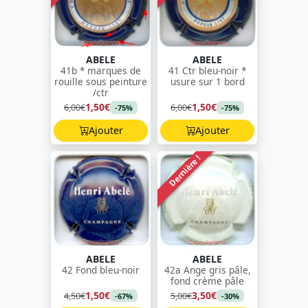
ABELE
ABELE
41b * marques de
41 Ctr bleu-noir *
rouille sous peinture
usure sur 1 bord
/ctr
1,50€
1,50€
6,00€
6,00€
-75%
-75%
Ajouter
Ajouter
Dernière !
ABELE
ABELE
42 Fond bleu-noir
42a Ange gris pâle,
fond crème pâle
1,50€
3,50€
4,50€
5,00€
-67%
-30%