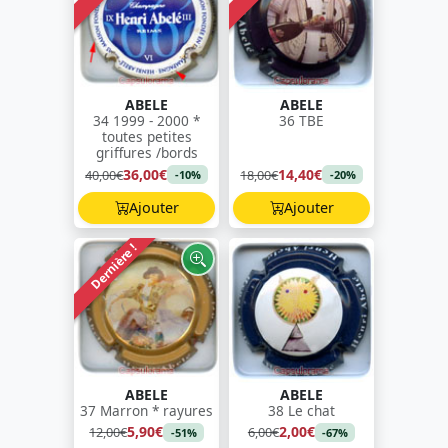
ABELE
ABELE
34 1999 - 2000 *
36 TBE
toutes petites
griffures /bords
36,00€
14,40€
40,00€
18,00€
-10%
-20%
Ajouter
Ajouter
Dernière !
ABELE
ABELE
37 Marron * rayures
38 Le chat
5,90€
2,00€
12,00€
6,00€
-51%
-67%