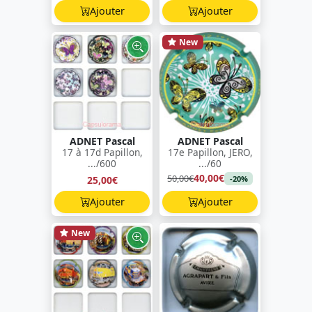
Ajouter
Ajouter
New
ADNET Pascal
ADNET Pascal
17 à 17d Papillon,
17e Papillon, JERO,
.../600
.../60
40,00€
50,00€
25,00€
-20%
Ajouter
Ajouter
New