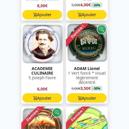
4,00€
5,00€
8,00€
-20%
Ajouter
Ajouter
Dernière !
ACADEMIE
ADAM Lionel
CULINAIRE
1 Vert foncé * visuel
5 Joseph Favre
légèrement
décentré
3,50€
5,00€
6,00€
-30%
Ajouter
Ajouter
Dernière !
Dernière !