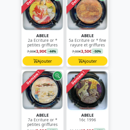
ABELE
ABELE
2a Ecriture or *
5a Ecriture or * fine
petites griffures
rayure et griffures
3,90€
3,50€
7,00€
7,00€
-44%
-50%
Ajouter
Ajouter
Dernière !
Dernière !
ABELE
ABELE
7a Ecriture or *
16c 1996
petites griffures