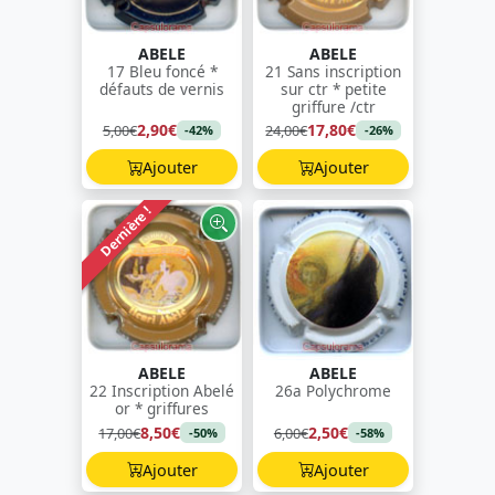
ABELE
ABELE
17 Bleu foncé *
21 Sans inscription
défauts de vernis
sur ctr * petite
griffure /ctr
2,90€
17,80€
5,00€
24,00€
-42%
-26%
Ajouter
Ajouter
Dernière !
ABELE
ABELE
22 Inscription Abelé
26a Polychrome
or * griffures
8,50€
2,50€
17,00€
6,00€
-50%
-58%
Ajouter
Ajouter