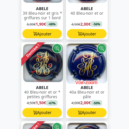
ABELE
ABELE
39 Bleu-noir et gris *
40 Bleu-noir et or
griffures sur 1 bord
1,90€
2,00€
6,00€
4,50€
-68%
-56%
Ajouter
Ajouter
Dernière !
ABELE
ABELE
40 Bleu-noir et or *
40a Bleu-noir et or
petites griffures
pâle
1,50€
2,00€
4,50€
4,00€
-67%
-50%
Ajouter
Ajouter