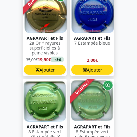
AGRAPART et Fils
AGRAPART et Fils
2a Or * rayures
7 Estampée bleue
superficielles à
peine visbles
19,90€
35,00€
2,00€
-43%
Ajouter
Ajouter
Dernière !
AGRAPART et Fils
AGRAPART et Fils
8 Estampée vert
8 Estampée vert
pâle (métallisé)
pâle * une rayure