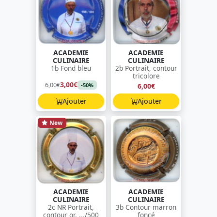
ACADEMIE
ACADEMIE
CULINAIRE
CULINAIRE
1b Fond bleu
2b Portrait, contour
tricolore
3,00€
6,00€
6,00€
-50%
Ajouter
Ajouter
New
ACADEMIE
ACADEMIE
CULINAIRE
CULINAIRE
2c NR Portrait,
3b Contour marron
contour or, .../500
foncé