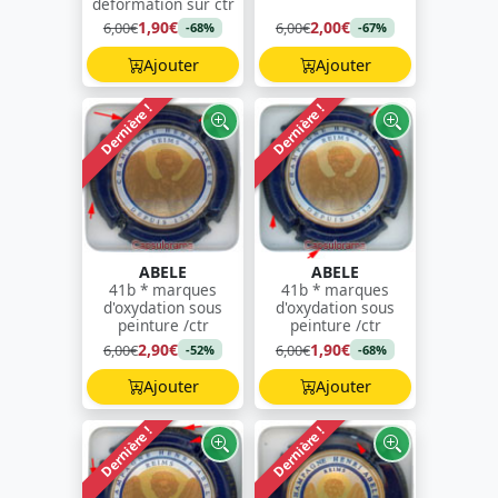
déformation sur ctr
1,90€
2,00€
6,00€
6,00€
-68%
-67%
Ajouter
Ajouter
Dernière !
Dernière !
ABELE
ABELE
41b * marques
41b * marques
d'oxydation sous
d'oxydation sous
peinture /ctr
peinture /ctr
2,90€
1,90€
6,00€
6,00€
-52%
-68%
Ajouter
Ajouter
Dernière !
Dernière !