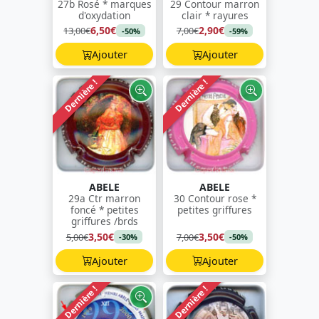
27b Rosé * marques
29 Contour marron
d'oxydation
clair * rayures
6,50€
2,90€
13,00€
7,00€
-50%
-59%
Ajouter
Ajouter
Dernière !
Dernière !
ABELE
ABELE
29a Ctr marron
30 Contour rose *
foncé * petites
petites griffures
griffures /brds
3,50€
3,50€
5,00€
7,00€
-30%
-50%
Ajouter
Ajouter
Dernière !
Dernière !