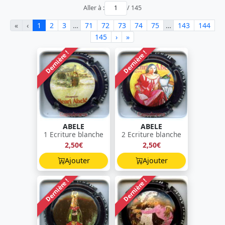
Aller à :
/ 145
«
‹
1
2
3
…
71
72
73
74
75
…
143
144
145
›
»
Dernière !
Dernière !
ABELE
ABELE
1 Ecriture blanche
2 Ecriture blanche
2,50€
2,50€
Ajouter
Ajouter
Dernière !
Dernière !