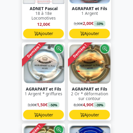
ADNET Pascal
AGRAPART et Fils
18 à 18e
1 Argent
Locomotives
2,00€
3,00€
12,00€
-33%
Ajouter
Ajouter
Dernière !
Dernière !
AGRAPART et Fils
AGRAPART et Fils
1 Argent * griffures
2 Or * déformation
sur contour
1,50€
4,90€
3,00€
8,00€
-50%
-39%
Ajouter
Ajouter
Dernière !