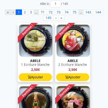
Aller à :
/ 145
«
‹
1
2
3
…
71
72
73
74
75
…
143
144
145
›
»
Dernière !
Dernière !
ABELE
ABELE
1 Ecriture blanche
2 Ecriture blanche
2,50€
2,50€
Ajouter
Ajouter
Dernière !
Dernière !