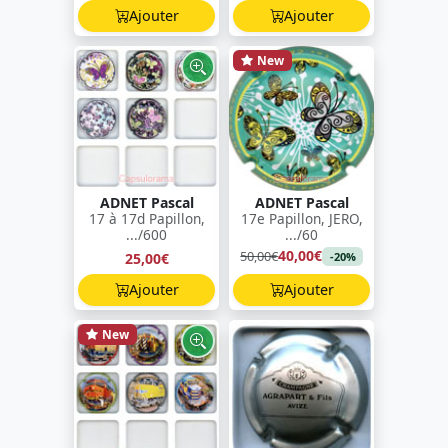
Ajouter
Ajouter
New
ADNET Pascal
ADNET Pascal
17 à 17d Papillon,
17e Papillon, JERO,
.../600
.../60
40,00€
50,00€
25,00€
-20%
Ajouter
Ajouter
New