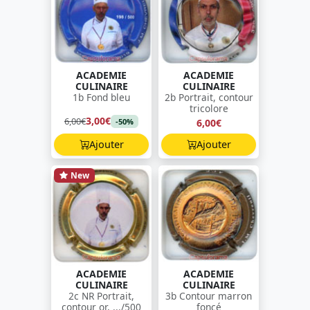
ACADEMIE
ACADEMIE
CULINAIRE
CULINAIRE
1b Fond bleu
2b Portrait, contour
tricolore
3,00€
6,00€
6,00€
-50%
Ajouter
Ajouter
New
ACADEMIE
ACADEMIE
CULINAIRE
CULINAIRE
2c NR Portrait,
3b Contour marron
contour or, .../500
foncé