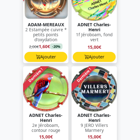
ADAM-MEREAUX
ADNET Charles-
2 Estampée cuivre *
Henri
petits points
1f Jéroboam, fond
d'oxydation
vert
1,60€
2,00€
15,00€
-20%
Ajouter
Ajouter
Dernière !
Dernière !
ADNET Charles-
ADNET Charles-
Henri
Henri
2e Jéroboam,
9 JERO Villers
contour rouge
Marmery
15,00€
15,00€