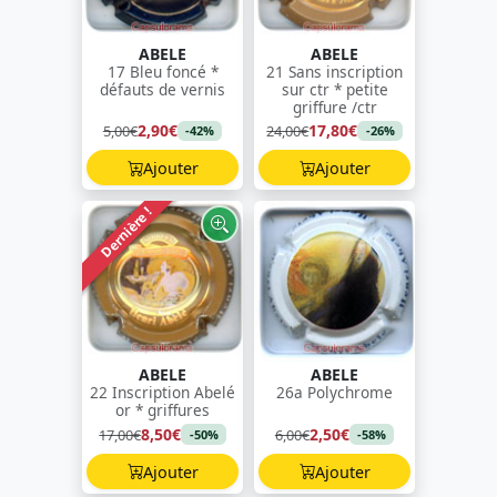
ABELE
ABELE
17 Bleu foncé *
21 Sans inscription
défauts de vernis
sur ctr * petite
griffure /ctr
2,90€
17,80€
5,00€
24,00€
-42%
-26%
Ajouter
Ajouter
Dernière !
ABELE
ABELE
22 Inscription Abelé
26a Polychrome
or * griffures
8,50€
2,50€
17,00€
6,00€
-50%
-58%
Ajouter
Ajouter