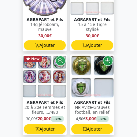
AGRAPART et Fils
AGRAPART et Fils
14g Jéroboam,
15 à 15e Tigre
mauve
stylisé
30,00€
30,00€
Ajouter
Ajouter
New
AGRAPART et Fils
AGRAPART et Fils
20 à 20e Femmes et
NR Avize-Grauves
fleurs, .../480
football, en relief
20,00€
3,00€
30,00€
4,50€
-33%
-33%
Ajouter
Ajouter