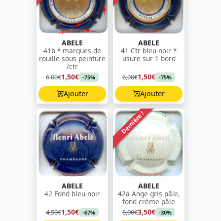
ABELE
ABELE
41b * marques de
41 Ctr bleu-noir *
rouille sous peinture
usure sur 1 bord
/ctr
1,50€
1,50€
6,00€
6,00€
-75%
-75%
Ajouter
Ajouter
Dernière !
ABELE
ABELE
42 Fond bleu-noir
42a Ange gris pâle,
fond crème pâle
1,50€
3,50€
4,50€
5,00€
-67%
-30%