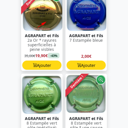
AGRAPART et Fils
AGRAPART et Fils
2a Or * rayures
7 Estampée bleue
superficielles à
peine visbles
19,90€
35,00€
2,00€
-43%
Ajouter
Ajouter
Dernière !
AGRAPART et Fils
AGRAPART et Fils
8 Estampée vert
8 Estampée vert
pâle (métallisé)
pâle * une rayure