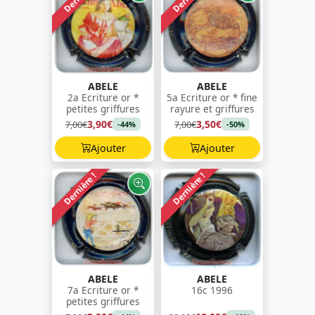
ABELE
ABELE
2a Ecriture or *
5a Ecriture or * fine
petites griffures
rayure et griffures
3,90€
3,50€
7,00€
7,00€
-44%
-50%
Ajouter
Ajouter
Dernière !
Dernière !
ABELE
ABELE
7a Ecriture or *
16c 1996
petites griffures